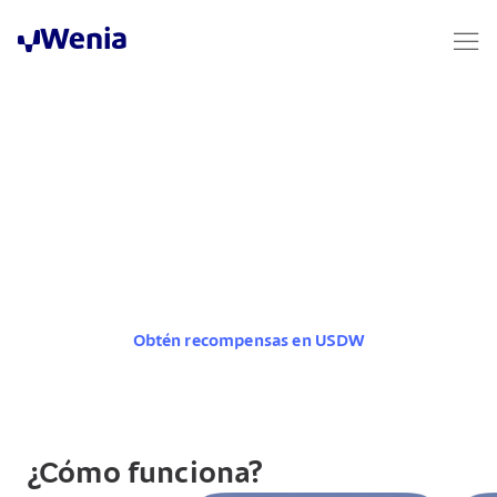
Wenia
Recompensas USDW
Productos
Obtén recompensas cada
día con tus USDW
Recibe más dólares digitales (USDW).
Bloquea desde 1 USDW y empieza a ganar
recompensas diariamente.
Obtén recompensas en USDW
¿Cómo funciona?