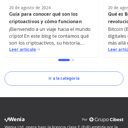
20 de agosto de 2024
20 de ago
Guía para conocer qué son los
Qué es Bi
criptoactivos y cómo funcionan
revoluc
¡Bienvenido a un viaje hacia el mundo
Bitcoin (
cripto! En este blog te contamos qué
digitales
son los criptoactivos, su historia,
más allá 
funcionamiento, razones que lo hacen
Leer artículo
tecnológi
Leer artí
seguro y cómo han llamado la
fenómeno
atención en todo el mundo y están
estructu
cambiando la forma en que nos
relacionamos con nuestros activos.
Ir a la categoría
Wenia
Wenia Ltd. opera bajo la licencia clase F (Full) emitida por la