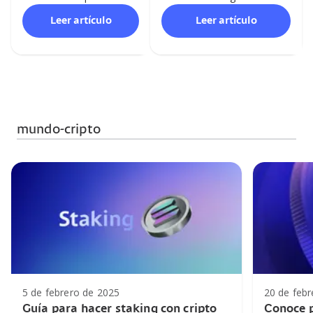
cómo viene cambiando
cuentas bancarias en
Leer artículo
Leer artículo
su comportamiento y
Europa de forma fácil y
volatilidad. Lee el
segura. Descubre más en el
artículo.
blog.
mundo-cripto
5 de febrero de 2025
20 de febr
Guía para hacer staking con cripto
Conoce p