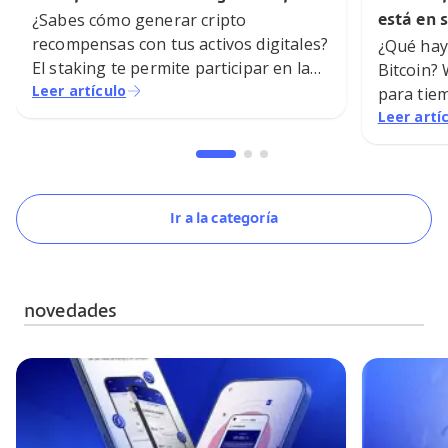
¿Sabes cómo generar cripto
está en 
recompensas con tus activos digitales?
¿Qué hay 
El staking te permite participar en la
Bitcoin?
seguridad de la blockchain mientras
Leer artículo
para tiem
tus posibilidades se expanden.
Leer artí
Ir a la categoría
novedades