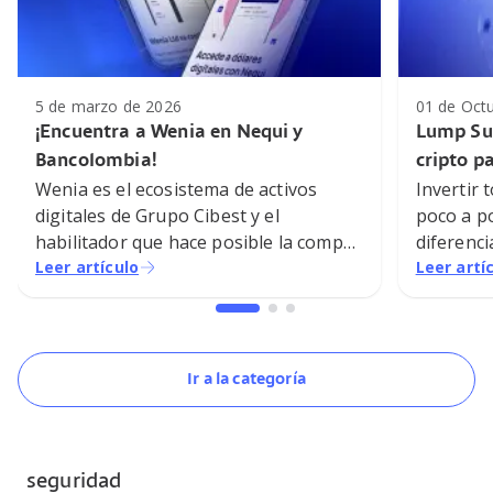
5 de marzo de 2026
01 de Oct
¡Encuentra a Wenia en Nequi y
Lump Sum
Bancolombia!
cripto p
Wenia es el ecosistema de activos
Invertir 
digitales de Grupo Cibest y el
poco a p
habilitador que hace posible la compra
diferenci
y venta de dólares digitales en Nequi y
Leer artículo
contamos
Leer artí
Bancolombia.
inversió
sus vent
cuenta an
Ir a la categoría
seguridad