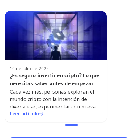
10 de julio de 2025
¿Es seguro invertir en cripto? Lo que
necesitas saber antes de empezar
Cada vez más, personas exploran el
mundo cripto con la intención de
diversificar, experimentar con nuevas
tecnologías, o aprovechar las
Leer artículo
oportunidades que ofrece. Junto a ese
entusiasmo, también surgen
preguntas inevitables: *¿es realmente